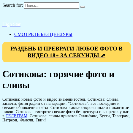
Search for:
High Star
СМОТРЕТЬ БЕЗ ЦЕНЗУРЫ
РАЗДЕНЬ И ПРЕВРАТИ ЛЮБОЕ ФОТО В
ВИДЕО 18+ ЗА СЕКУНДЫ ⇗
Сотикова: горячие фото и
сливы
Сотикова: новые фото и видео знаменитостей. Сотикова: сливы,
засветы, фотографии от папарацци. "Сотикова": все последние и
свежие обновления звёзд. Сотикова: самые откровенные и пикантные
пикчи. Сотикова: смотрите свежие фото без цензуры и запретов у нас
в
ТЕЛЕГРАМ
. Сотикова: сливы приватов Онлифанс, Бусти, Телеграм,
Патреон, Фансли, Твич!