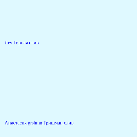
Лея Горная слив
Анастасия grshmn Гришман слив