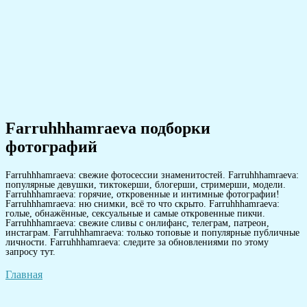
Farruhhhamraeva подборки
фотографий
Farruhhhamraeva: свежие фотосессии знаменитостей. Farruhhhamraeva:
популярные девушки, тиктокерши, блогерши, стримерши, модели.
Farruhhhamraeva: горячие, откровенные и интимные фотографии!
Farruhhhamraeva: ню снимки, всё то что скрыто. Farruhhhamraeva:
голые, обнажённые, сексуальные и самые откровенные пикчи.
Farruhhhamraeva: свежие сливы с онлифанс, телеграм, патреон,
инстаграм. Farruhhhamraeva: только топовые и популярные публичные
личности. Farruhhhamraeva: следите за обновлениями по этому
запросу тут.
Главная