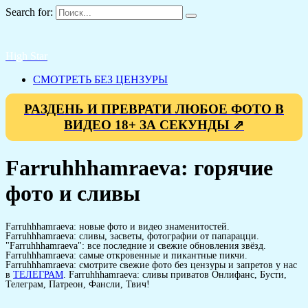
Search for:
High Star
СМОТРЕТЬ БЕЗ ЦЕНЗУРЫ
РАЗДЕНЬ И ПРЕВРАТИ ЛЮБОЕ ФОТО В
ВИДЕО 18+ ЗА СЕКУНДЫ ⇗
Farruhhhamraeva: горячие
фото и сливы
Farruhhhamraeva: новые фото и видео знаменитостей.
Farruhhhamraeva: сливы, засветы, фотографии от папарацци.
"Farruhhhamraeva": все последние и свежие обновления звёзд.
Farruhhhamraeva: самые откровенные и пикантные пикчи.
Farruhhhamraeva: смотрите свежие фото без цензуры и запретов у нас
в
ТЕЛЕГРАМ
. Farruhhhamraeva: сливы приватов Онлифанс, Бусти,
Телеграм, Патреон, Фансли, Твич!